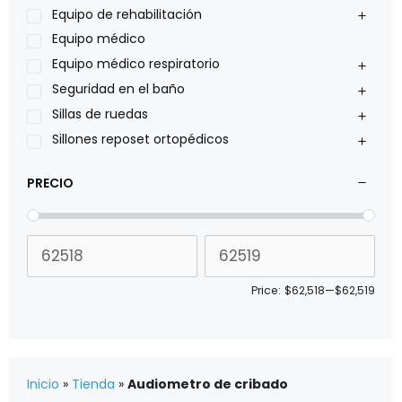
Pride
Equipo de rehabilitación
Roho
Equipo médico
Sillas de ruedas Everest Jennings
Equipo médico respiratorio
Stealth products
Seguridad en el baño
Xiehe Medical
Sillas de ruedas
Sillones reposet ortopédicos
PRECIO
Price:
$62,518
—
$62,519
Inicio
»
Tienda
»
Audiometro de cribado