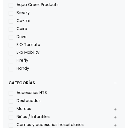
Aqua Creek Products
Breezy
Ca-mi
Caire
Drive
EIO Tomato
Eko Mobility
Firefly
Handy
LOH
CATEGORÍAS
Leggero
Lumex
Accesorios HTS
Medical Store
Destacados
Nidek
Marcas
Oxiplus
Niños / Infantiles
Philips
Camas y accesorios hospitalarios