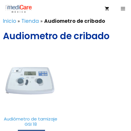
Saltar
Me
al
contenido
Inicio
»
Tienda
»
Audiometro de cribado
Audiometro de cribado
Audiómetro de tamizaje
GSI 18