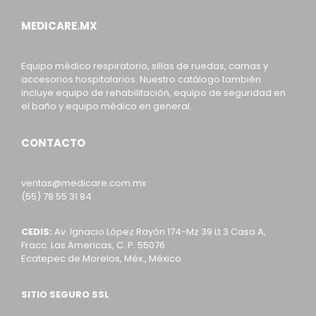
MEDICARE.MX
Equipo médico respiratorio, sillas de ruedas, camas y
accesorios hospitalarios. Nuestro catálogo también
incluye equipo de rehabilitación, equipo de seguridad en
el baño y equipo médico en general.
CONTACTO
ventas@medicare.com.mx
(55) 78 55 31 84
CEDIS:
Av. Ignacio López Rayón 174-Mz 39 Lt 3 Casa A,
Fracc. Las Americas, C. P. 55076
Ecatepec de Morelos, Méx., México
SITIO SEGURO SSL