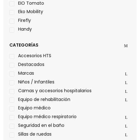
EIO Tomato
Eko Mobility
Firefly
Handy
LOH
CATEGORÍAS
Leggero
Lumex
Accesorios HTS
Medical Store
Destacados
Nidek
Marcas
Oxiplus
Niños / Infantiles
Philips
Camas y accesorios hospitalarios
Pride
Equipo de rehabilitación
Roho
Equipo médico
Sillas de ruedas Everest Jennings
Equipo médico respiratorio
Stealth products
Seguridad en el baño
Xiehe Medical
Sillas de ruedas