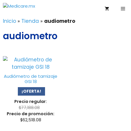
Saltar
Me
al
contenido
Inicio
»
Tienda
»
audiometro
audiometro
Audiómetro de tamizaje
GSI 18
¡OFERTA!
Precio regular:
$
77,188.08
Precio de promoción:
$
62,518.08