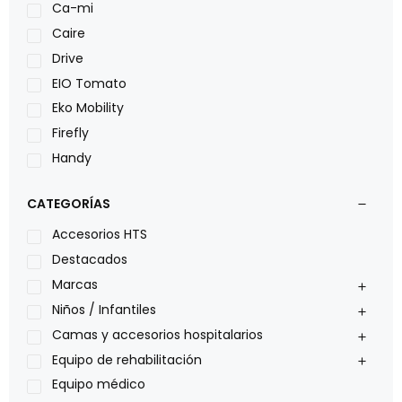
Ca-mi
Caire
Drive
EIO Tomato
Eko Mobility
Firefly
Handy
LOH
CATEGORÍAS
Leggero
Lumex
Accesorios HTS
Medical Store
Destacados
Nidek
Marcas
Oxiplus
Niños / Infantiles
Philips
Camas y accesorios hospitalarios
Pride
Equipo de rehabilitación
Roho
Equipo médico