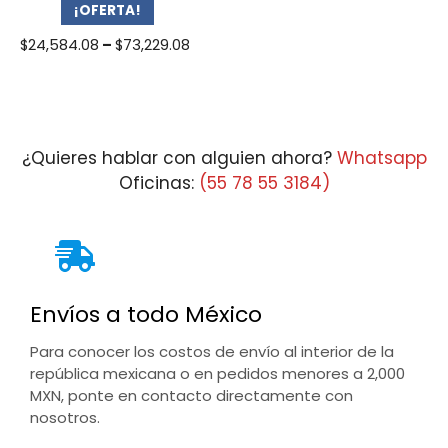
¡OFERTA!
Price
$
24,584.08
–
$
73,229.08
range:
$24,584.08
through
$73,229.08
¿Quieres hablar con alguien ahora?
Whatsapp
Oficinas:
(55 78 55 3184)
Envíos a todo México
Para conocer los costos de envío al interior de la
república mexicana o en pedidos menores a 2,000
MXN, ponte en contacto directamente con
nosotros.