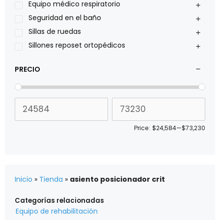
Sillas de ruedas Everest Jennings
Equipo médico respiratorio
Stealth products
Seguridad en el baño
Xiehe Medical
Sillas de ruedas
Sillones reposet ortopédicos
PRECIO
Price:
$24,584
—
$73,230
Inicio
»
Tienda
»
asiento posicionador crit
Categorías relacionadas
Equipo de rehabilitación