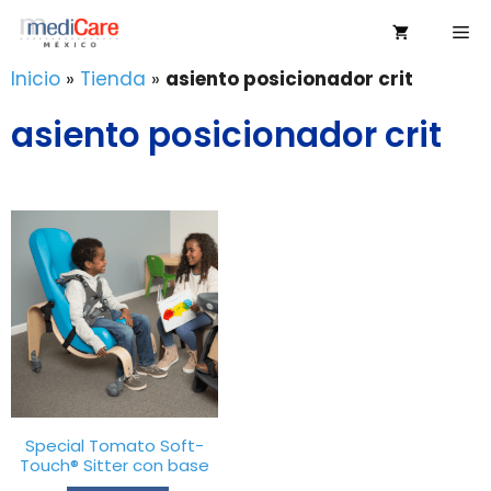
Saltar
Me
al
contenido
Inicio
»
Tienda
»
asiento posicionador crit
asiento posicionador crit
Special Tomato Soft-
Touch® Sitter con base