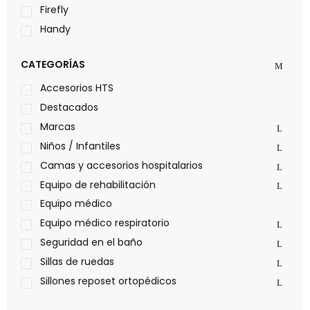
Firefly
Handy
LOH
CATEGORÍAS
Leggero
Lumex
Accesorios HTS
Medical Store
Destacados
Nidek
Marcas
Oxiplus
Niños / Infantiles
Philips
Camas y accesorios hospitalarios
Pride
Equipo de rehabilitación
Roho
Equipo médico
Sillas de ruedas Everest Jennings
Equipo médico respiratorio
Stealth products
Seguridad en el baño
Xiehe Medical
Sillas de ruedas
Sillones reposet ortopédicos