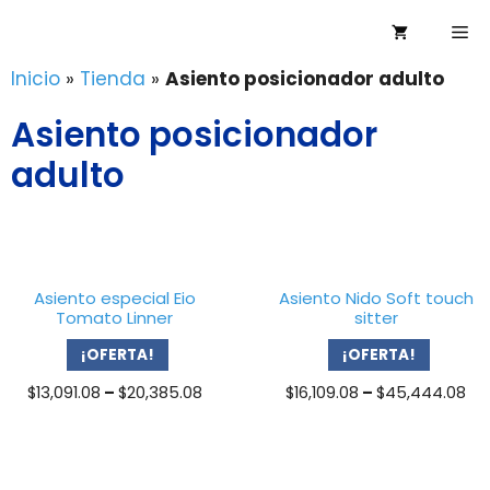
Saltar
Me
al
contenido
Inicio
»
Tienda
»
Asiento posicionador adulto
Asiento posicionador
adulto
Asiento especial Eio
Asiento Nido Soft touch
Tomato Linner
sitter
¡OFERTA!
¡OFERTA!
Price
Pr
$
13,091.08
–
$
20,385.08
$
16,109.08
–
$
45,444.08
range:
ra
$13,091.08
$1
through
th
$20,385.08
$4