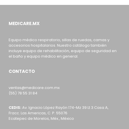
MEDICARE.MX
Equipo médico respiratorio, sillas de ruedas, camas y
accesorios hospitalarios. Nuestro catálogo también
incluye equipo de rehabilitación, equipo de seguridad en
el baño y equipo médico en general.
CONTACTO
ventas@medicare.com.mx
(55) 78 55 31 84
CEDIS:
Av. Ignacio López Rayón 174-Mz 39 Lt 3 Casa A,
Fracc. Las Americas, C. P. 55076
Ecatepec de Morelos, Méx., México