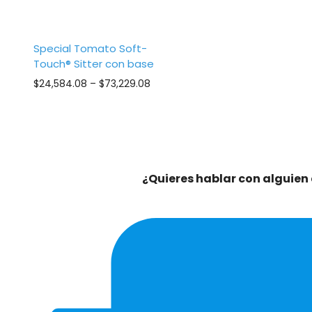
Special Tomato Soft-
Touch® Sitter con base
Price
$
24,584.08
–
$
73,229.08
range:
$24,584.08
through
$73,229.08
¿Quieres hablar con alguien