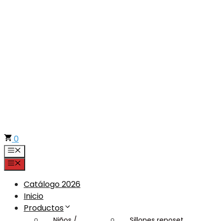
Saltar
al
contenido
0
Menú
Menú
Catálogo 2026
Inicio
Productos
Niños /
Sillones reposet