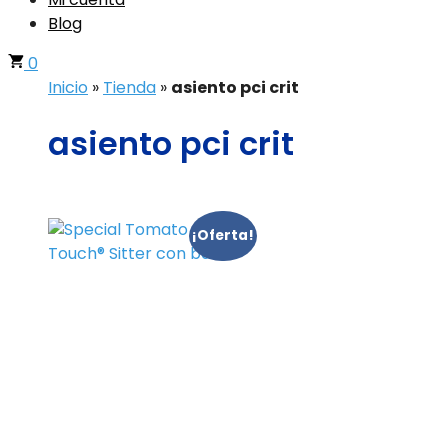
Blog
0
Inicio
»
Tienda
»
asiento pci crit
asiento pci crit
¡Oferta!