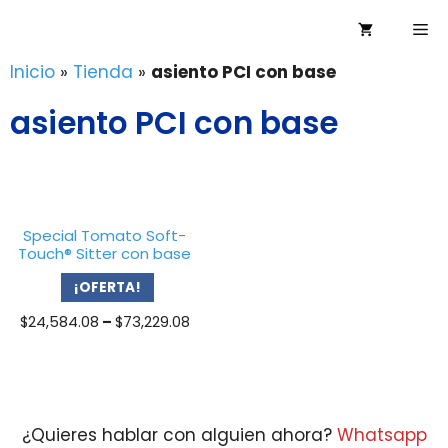
Saltar
Me
al
contenido
Inicio
»
Tienda
»
asiento PCI con base
asiento PCI con base
Special Tomato Soft-
Touch® Sitter con base
¡OFERTA!
Price
$
24,584.08
–
$
73,229.08
range:
$24,584.08
through
$73,229.08
¿Quieres hablar con alguien ahora?
Whatsapp