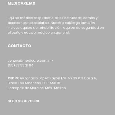
MEDICARE.MX
Equipo médico respiratorio, sillas de ruedas, camas y
accesorios hospitalarios. Nuestro catálogo también
incluye equipo de rehabilitación, equipo de seguridad en
el baño y equipo médico en general.
CONTACTO
ventas@medicare.com.mx
(55) 78 55 31 84
CEDIS:
Av. Ignacio López Rayón 174-Mz 39 Lt 3 Casa A,
Fracc. Las Americas, C. P. 55076
Ecatepec de Morelos, Méx., México
SITIO SEGURO SSL