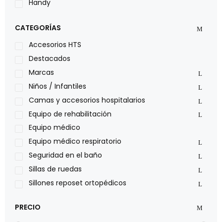
Handy
LOH
CATEGORÍAS
Leggero
Lumex
Accesorios HTS
Medical Store
Destacados
Nidek
Marcas
Oxiplus
Niños / Infantiles
Philips
Camas y accesorios hospitalarios
Pride
Equipo de rehabilitación
Roho
Equipo médico
Sillas de ruedas Everest Jennings
Equipo médico respiratorio
Stealth products
Seguridad en el baño
Xiehe Medical
Sillas de ruedas
Sillones reposet ortopédicos
PRECIO