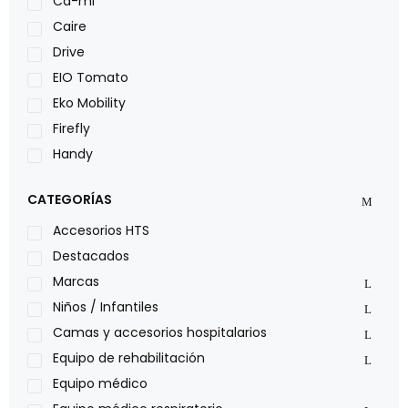
Ca-mi
Caire
Drive
EIO Tomato
Eko Mobility
Firefly
Handy
LOH
CATEGORÍAS
Leggero
Lumex
Accesorios HTS
Medical Store
Destacados
Nidek
Marcas
Oxiplus
Niños / Infantiles
Philips
Camas y accesorios hospitalarios
Pride
Equipo de rehabilitación
Roho
Equipo médico
Sillas de ruedas Everest Jennings