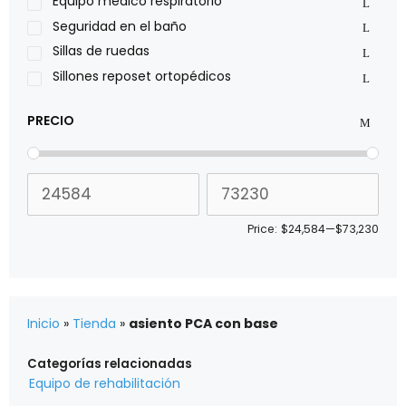
Equipo médico respiratorio
Stealth products
Seguridad en el baño
Xiehe Medical
Sillas de ruedas
Sillones reposet ortopédicos
PRECIO
Price:
$24,584
—
$73,230
Inicio
»
Tienda
»
asiento PCA con base
Categorías relacionadas
Equipo de rehabilitación