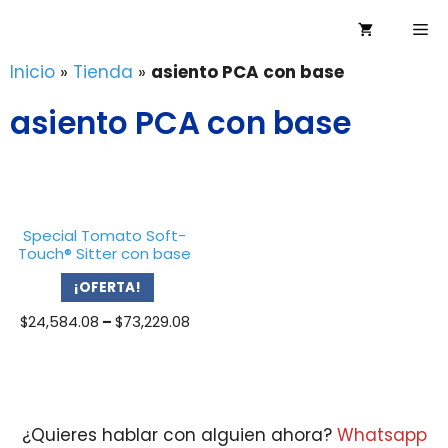
Saltar
Me
al
contenido
Inicio
»
Tienda
»
asiento PCA con base
asiento PCA con base
Special Tomato Soft-
Touch® Sitter con base
¡OFERTA!
Price
$
24,584.08
–
$
73,229.08
range:
$24,584.08
through
$73,229.08
¿Quieres hablar con alguien ahora?
Whatsapp