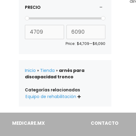
di
PRECIO
Price:
$4,709
—
$6,090
Inicio
»
Tienda
»
arnés para
discapacidad tronco
Categorías relacionadas
Equipo de rehabilitación

MEDICARE.MX
CONTACTO