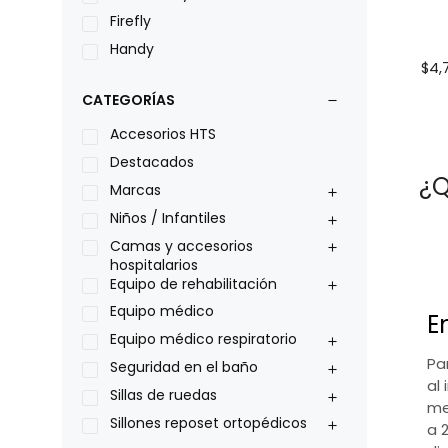
Firefly
Handy
$
4,
LOH
CATEGORÍAS
Leggero
Lumex
Accesorios HTS
Medical Store
Destacados
¿Q
Nidek
Marcas
Oxiplus
Niños / Infantiles
Philips
Camas y accesorios
hospitalarios
Pride
Equipo de rehabilitación
Roho
Equipo médico
E
Sillas de ruedas Everest Jennings
Equipo médico respiratorio
Stealth products
Pa
Seguridad en el baño
Xiehe Medical
al 
Sillas de ruedas
me
Sillones reposet ortopédicos
a 