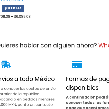
¡OFERTA!
Price
709.08
–
$
6,089.08
range:
$4,709.08
through
$6,089.08
uieres hablar con alguien ahora?
Wh
nvíos a todo México
Formas de pa
disponibles
ra conocer los costos de envío
interior de la república
A continuación podrá
xicana o en pedidos menores
conocer todas las fo
2,000 MXN, ponte en contacto
pago que aceptamos