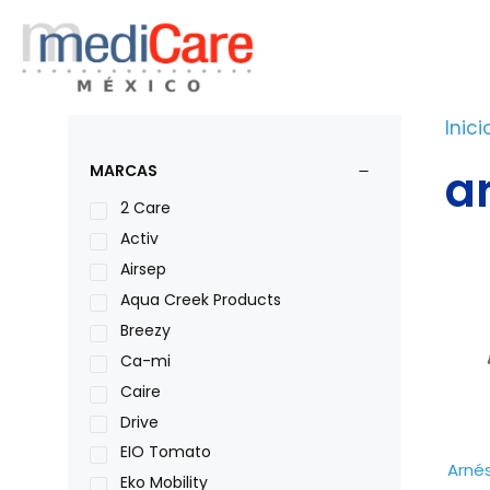
Saltar
al
contenido
Inici
a
MARCAS
2 Care
Activ
Airsep
Aqua Creek Products
Breezy
Ca-mi
Caire
Drive
EIO Tomato
Arné
Eko Mobility