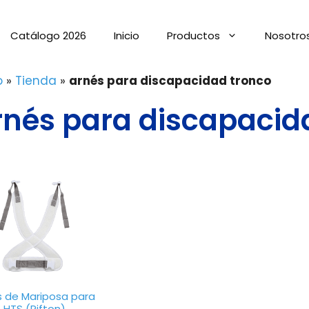
Catálogo 2026
Inicio
Productos
Nosotro
o
»
Tienda
»
arnés para discapacidad tronco
rnés para discapacid
s de Mariposa para
HTS (Rifton)