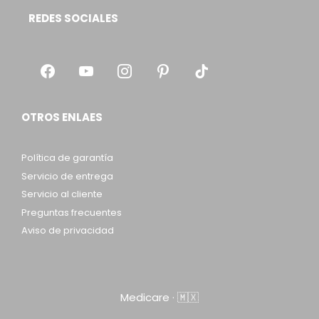
REDES SOCIALES
OTROS ENLAES
Política de garantía
Servicio de entrega
Servicio al cliente
Preguntas frecuentes
Aviso de privacidad
Item added to cart.
Checkout
Medicare · 🇲🇽
0 items -
$
0.00