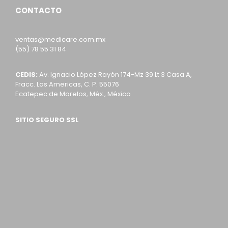
CONTACTO
ventas@medicare.com.mx
(55) 78 55 31 84
CEDIS:
Av. Ignacio López Rayón 174-Mz 39 Lt 3 Casa A,
Fracc. Las Americas, C. P. 55076
Ecatepec de Morelos, Méx., México
SITIO SEGURO SSL