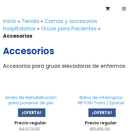
Saltar
Me
al
contenido
Inicio
»
Tienda
»
Camas y accesorios
hospitalarios
»
Grúas para Pacientes
»
Accesorios
Accesorios
Accesorios para gruas elevadoras de enfermos
Arnés de Rehabilitación
Barra de interruptor
para ponerse de pie
RIFTON Tram / Epacer
¡OFERTA!
¡OFERTA!
Precio regular:
Precio regular:
$
4,573.08
$
10,815.08