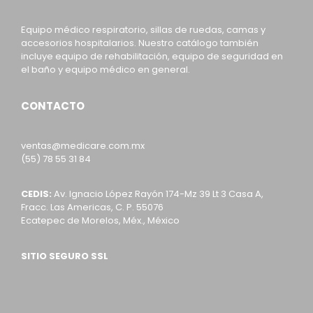
Equipo médico respiratorio, sillas de ruedas, camas y
accesorios hospitalarios. Nuestro catálogo también
incluye equipo de rehabilitación, equipo de seguridad en
el baño y equipo médico en general.
CONTACTO
ventas@medicare.com.mx
(55) 78 55 31 84
CEDIS:
Av. Ignacio López Rayón 174-Mz 39 Lt 3 Casa A,
Fracc. Las Americas, C. P. 55076
Ecatepec de Morelos, Méx., México
SITIO SEGURO SSL